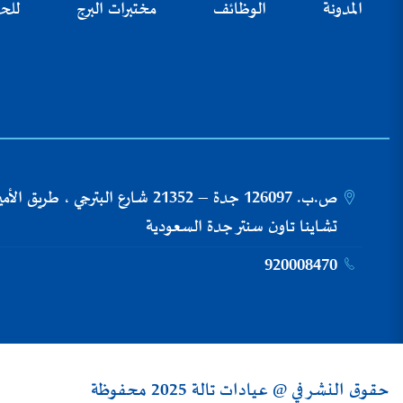
المدونة
الوظائف
مختبرات البرج
للح
ص.ب. 126097 جدة – 21352 شارع البترجي ،
تشاينا تاون سنتر جدة السعودية
920008470
حقوق النشر في @ عيادات تالة 2025 محفوظة