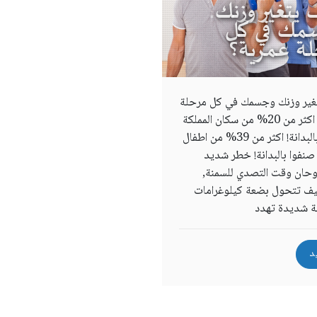
يتغير وزنك
مك في كل
ة عمرية؟
غير وزنك وجسمك في كل مرحلة
عمرية؟ اكثر من 20% من سكان المملكة
صنفوا بالبدانة! اكثر من 39% من اطفال
 صنفوا بالبدانة! خطر شديد
وحان وقت التصدي للسمنة,
يف تتحول بضعة كيلوغرامات
نة شديدة تهدد
X
د