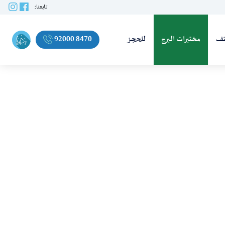
تابعنا:
ئف
مختبرات البرج
للحجز
92000 8470