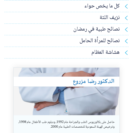
كل ما يخص حواء
نزيف اللثة
نصائح طبية في رمضان
نصائح للمرأة الحامل
هشاشة العظام
X
الدكتور رضا مزروع
حاصل على بكالوريوس الطب والجراحة عام 1992، ودبلوم طب الأطفال عام 1998،
وترخيص الهيئة السعودية للتخصصات الطبية عام 2000.