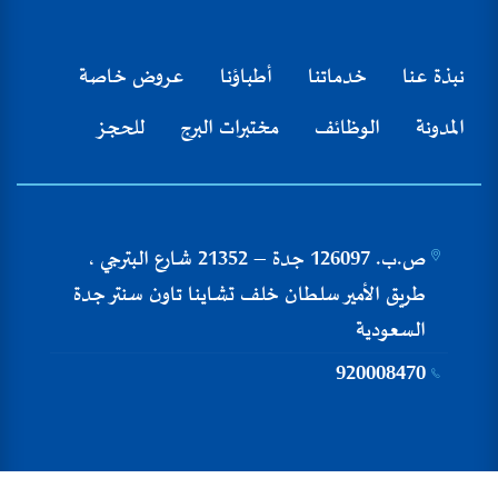
نبذة عنا
خدماتنا
أطباؤنا
عروض خاصة
المدونة
الوظائف
مختبرات البرج
للحجز
ص.ب. 126097 جدة – 21352 شارع البترجي ،
طريق الأمير سلطان خلف تشاينا تاون سنتر جدة
السعودية
920008470