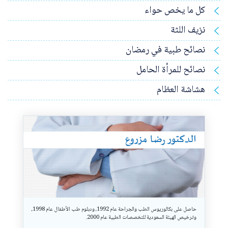
كل ما يخص حواء
نزيف اللثة
نصائح طبية في رمضان
نصائح للمرأة الحامل
هشاشة العظام
X
الدكتور رضا مزروع
حاصل على بكالوريوس الطب والجراحة عام 1992، ودبلوم طب الأطفال عام 1998،
وترخيص الهيئة السعودية للتخصصات الطبية عام 2000.