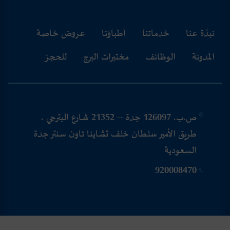
نبذة عنا
خدماتنا
أطباؤنا
عروض خاصة
المدونة
الوظائف
مختبرات البرج
للحجز
ص.ب. 126097 جدة – 21352 شارع البترجي ،
طريق الأمير سلطان خلف تشاينا تاون سنتر جدة
السعودية
920008470