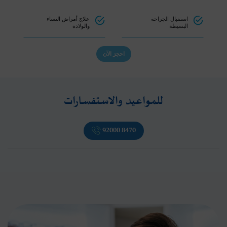
استقبال الجراحة
علاج أمراض النساء
البسيطة
والولادة
احجز الآن
للمواعيد والاستفسارات
92000 8470