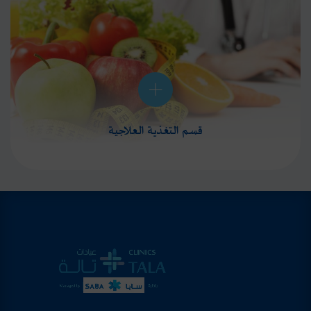
قسم التغذية العلاجية
التغذية العلاجية تعتمد عيادة التغذية العلاجية كلياً على تثقيف المراجعين نحو غذاء صحي ومتكامل دون
جوع أو حرمان، حيث تزوّد مراجعيها بالبرنامج الغذائي الأمثل والذي يناسب نمط حياة كل شخص
بمساعدة أخصائيين ذوي خبرة، ليس فقط من أجل الوصول لوزن
المزيد